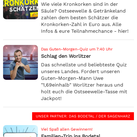
Wie viele Kronkorken sind in der
Säule? Ostseewelle & Getränkeland
zahlen dem besten Schätzer die
Kronkorken-Zahl in Euro aus. Alle
Infos & eure Teilnahmechance - hier!
Das Guten-Morgen-Quiz um 7:40 Uhr
Schlag den Worlitzer
Das schnellste und beliebteste Quiz
unseres Landes. Fordert unseren
Guten-Morgen-Mann Uwe
"1,69einhalb" Worlitzer heraus und
holt euch die Ostseewelle-Tasse mit
Jackpot!
UNSER PARTNER
: DAS BODETAL / DER SAGENHARZ
Viel Spaß allen Gewinnern!
Familien-Trip ins Bodetal