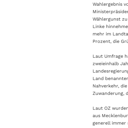
Wahlergebnis vo
Ministerpräside
Wählergunst zu 
Linke hinnehmen
mehr im Landta
Prozent, die Grü
Laut Umfrage ha
zweieinhalb Jah
Landesregierung
Land benannten 
Nahverkehr, die 
Zuwanderung, di
Laut OZ wurden 
aus Mecklenbur
generell immer