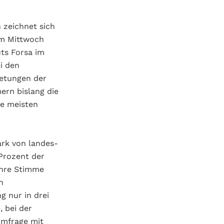
zeichnet sich
am Mittwoch
ts Forsa im
i den
etungen der
ern bislang die
ie meisten
ark von landes-
Prozent der
ihre Stimme
n
g nur in drei
, bei der
Umfrage mit