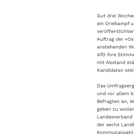
Gut drei Woche
ein Dreikampf u
veröffentlichte
Auftrag der «Os
anstehenden Wa
AfD ihre Stimm
mit Abstand stä
Kandidaten stel
Das Umfrageerge
und vor allem b
Befragten an, 
geben zu wollen
Landesverband i
der sechs Landkr
Kommunalwahl 2