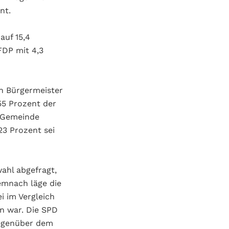
nt.
auf 15,4
FDP mit 4,3
n Bürgermeister
55 Prozent der
r Gemeinde
3 Prozent sei
ahl abgefragt,
emnach läge die
i im Vergleich
n war. Die SPD
gegenüber dem