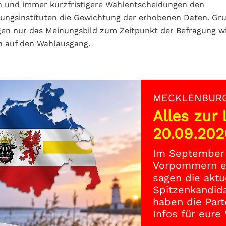
n und immer kurzfristigere Wahlentscheidungen den
ungsinstituten die Gewichtung der erhobenen Daten. Gru
en nur das Meinungsbild zum Zeitpunkt der Befragung wi
n auf den Wahlausgang.
MECKLENBUR
Alles zur
20.09.202
Im September 
Vorpommern ei
sagen die aktu
Spitzenkandi
haben die Part
Infos für eure