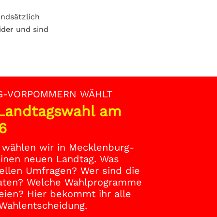
ndsätzlich
der und sind
G-VORPOMMERN WÄHLT
 Landtagswahl am
6
wählen wir in Mecklenburg-
nen neuen Landtag. Was
ellen Umfragen? Wer sind die
daten? Welche Wahlprogramme
eien? Hier bekommt ihr alle
 Wahlentscheidung.