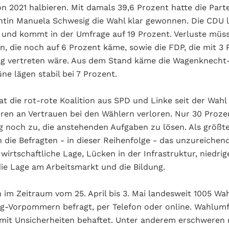
n 2021 halbieren. Mit damals 39,6 Prozent hatte die Parte
ntin Manuela Schwesig die Wahl klar gewonnen. Die CDU l
und kommt in der Umfrage auf 19 Prozent. Verluste müss
, die noch auf 6 Prozent käme, sowie die FDP, die mit 3 
g vertreten wäre. Aus dem Stand käme die Wagenknecht-P
ne lägen stabil bei 7 Prozent.
t die rot-rote Koalition aus SPD und Linke seit der Wahl 
ren an Vertrauen bei den Wählern verloren. Nur 30 Proze
 noch zu, die anstehenden Aufgaben zu lösen. Als größt
die Befragten - in dieser Reihenfolge - das unzureichen
wirtschaftliche Lage, Lücken in der Infrastruktur, niedrig
e Lage am Arbeitsmarkt und die Bildung.
im Zeitraum vom 25. April bis 3. Mai landesweit 1005 Wa
g-Vorpommern befragt, per Telefon oder online. Wahlumf
 mit Unsicherheiten behaftet. Unter anderem erschweren