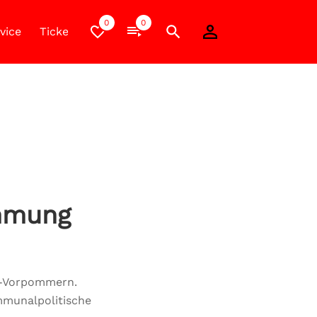
0
0
vice
Ticket-Shop
Werbung
immung
g-Vorpommern.
ommunalpolitische