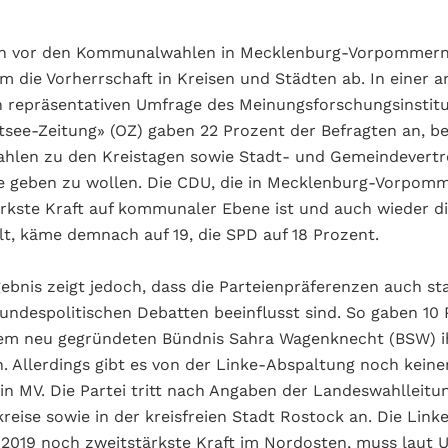
n vor den Kommunalwahlen in Mecklenburg-Vorpommern 
m die Vorherrschaft in Kreisen und Städten ab. In einer 
n repräsentativen Umfrage des Meinungsforschungsinstitu
tsee-Zeitung» (OZ) gaben 22 Prozent der Befragten an, be
hlen zu den Kreistagen sowie Stadt- und Gemeindevertr
e geben zu wollen. Die CDU, die in Mecklenburg-Vorpomm
rkste Kraft auf kommunaler Ebene ist und auch wieder d
lt, käme demnach auf 19, die SPD auf 18 Prozent.
bnis zeigt jedoch, dass die Parteienpräferenzen auch st
undespolitischen Debatten beeinflusst sind. So gaben 10 
dem neu gegründeten Bündnis Sahra Wagenknecht (BSW) 
. Allerdings gibt es von der Linke-Abspaltung noch keine
n MV. Die Partei tritt nach Angaben der Landeswahlleitun
eise sowie in der kreisfreien Stadt Rostock an. Die Linke
019 noch zweitstärkste Kraft im Nordosten, muss laut 