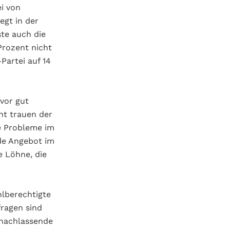
i von
egt in der
te auch die
Prozent nicht
artei auf 14
vor gut
nt trauen der
e Probleme im
de Angebot im
e Löhne, die
hlberechtigte
ragen sind
 nachlassende