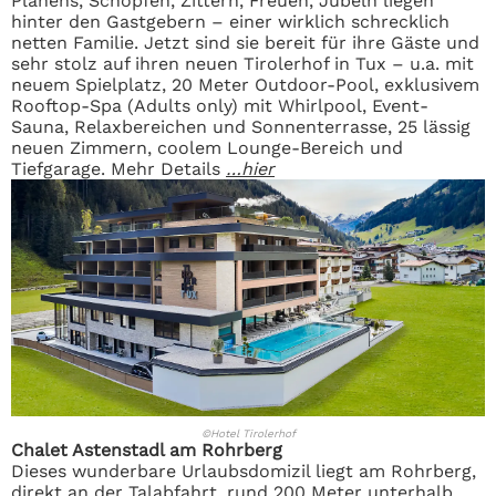
Planens, Schöpfen, Zittern, Freuen, Jubeln liegen
hinter den Gastgebern – einer wirklich schrecklich
netten Familie. Jetzt sind sie bereit für ihre Gäste und
sehr stolz auf ihren neuen Tirolerhof in Tux – u.a. mit
neuem Spielplatz, 20 Meter Outdoor-Pool, exklusivem
Rooftop-Spa (Adults only) mit Whirlpool, Event-
Sauna, Relaxbereichen und Sonnenterrasse, 25 lässig
neuen Zimmern, coolem Lounge-Bereich und
Tiefgarage. Mehr Details
…hier
©Hotel Tirolerhof
Chalet Astenstadl am Rohrberg
Dieses wunderbare Urlaubsdomizil liegt am Rohrberg,
direkt an der Talabfahrt, rund 200 Meter unterhalb