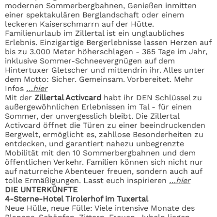
modernen Sommerbergbahnen, Genießen inmitten
einer spektakulären Berglandschaft oder einem
leckeren Kaiserschmarrn auf der Hütte.
Familienurlaub im Zillertal ist ein unglaubliches
Erlebnis. Einzigartige Bergerlebnisse lassen Herzen auf
bis zu 3.000 Meter höherschlagen - 365 Tage im Jahr,
inklusive Sommer-Schneevergnügen auf dem
Hintertuxer Gletscher und mittendrin ihr. Alles unter
dem Motto: Sicher. Gemeinsam. Vorbereitet. Mehr
Infos
…hier
Mit der
Zillertal Activcard
habt ihr DEN Schlüssel zu
außergewöhnlichen Erlebnissen im Tal - für einen
Sommer, der unvergesslich bleibt. Die Zillertal
Activcard öffnet die Türen zu einer beeindruckenden
Bergwelt, ermöglicht es, zahllose Besonderheiten zu
entdecken, und garantiert nahezu unbegrenzte
Mobilität mit den 10 Sommerbergbahnen und dem
öffentlichen Verkehr. Familien können sich nicht nur
auf naturreiche Abenteuer freuen, sondern auch auf
tolle Ermäßigungen. Lasst euch inspirieren
…hier
DIE UNTERKÜNFTE
4-Sterne-Hotel Tirolerhof im Tuxertal
Neue Hülle, neue Fülle: Viele intensive Monate des