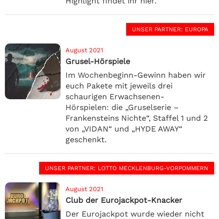
Highlight findet ihr hier.
UNSER PARTNER
: EUROPA
August 2021
Grusel-Hörspiele
Im Wochenbeginn-Gewinn haben wir
euch Pakete mit jeweils drei
schaurigen Erwachsenen-
Hörspielen: die „Gruselserie –
Frankensteins Nichte“, Staffel 1 und 2
von „VIDAN“ und „HYDE AWAY“
geschenkt.
UNSER PARTNER
: LOTTO MECKLENBURG-VORPOMMERN
August 2021
Club der Eurojackpot-Knacker
Der Eurojackpot wurde wieder nicht